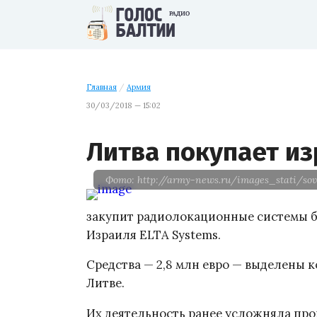
Главная
/
Армия
30/03/2018 — 15:02
Литва покупает и
Фото: http://army-news.ru/images_stati/so
закупит радиолокационные системы б
Израиля ELTA Systems.
Средства — 2,8 млн евро — выделены
Литве.
Их деятельность ранее усложняла пр