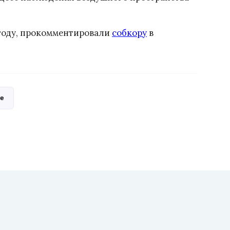
 году, прокомментировали
собкору
в
е