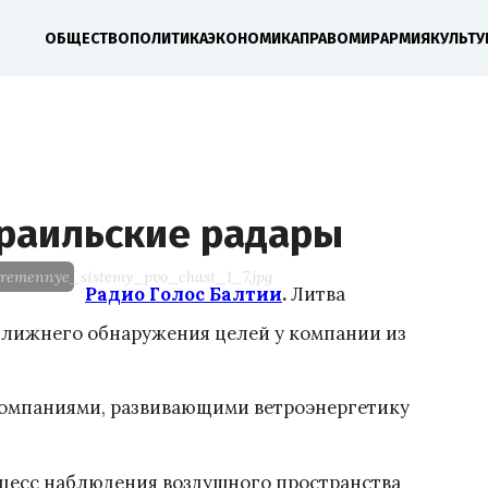
ОБЩЕСТВО
ПОЛИТИКА
ЭКОНОМИКА
ПРАВО
МИР
АРМИЯ
КУЛЬТУ
зраильские радары
vremennye_sistemy_pvo_chast_1_7.jpg
Радио Голос Балтии
.
Литва
лижнего обнаружения целей у компании из
 компаниями, развивающими ветроэнергетику
оцесс наблюдения воздушного пространства