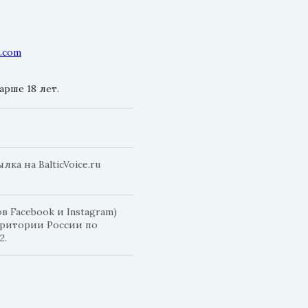
l.com
рше 18 лет.
а на BalticVoice.ru
 Facebook и Instagram)
рритории России по
2.