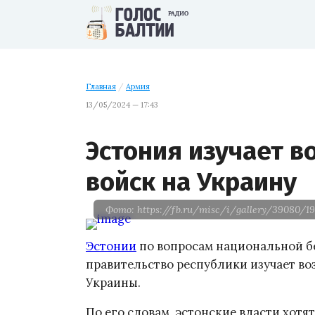
Главная
/
Армия
13/05/2024 — 17:43
Эстония изучает в
войск на Украину
Фото: https://fb.ru/misc/i/gallery/39080/19
Эстонии
по вопросам национальной бе
правительство республики изучает во
Украины.
По его словам, эстонские власти хотя