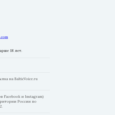
l.com
рше 18 лет.
а на BalticVoice.ru
 Facebook и Instagram)
рритории России по
2.