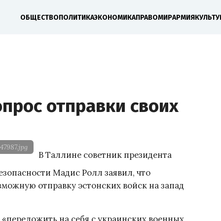
ОБЩЕСТВО
ПОЛИТИКА
ЭКОНОМИКА
ПРАВО
МИР
АРМИЯ
КУЛЬТУ
опрос отправки своих
47987.jpg
В Таллине советник президента
зопасности Мадис Ролл заявил, что
зможную отправку эстонских войск на запад
т «переложить на себя с украинских военных