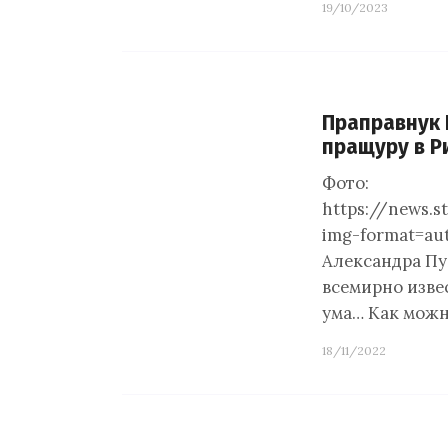
19/10/2023
Праправнук 
пращуру в Р
Фото:
https://news.s
img-format=au
Александра Пу
всемирно изве
ума… Как можн
18/11/2022