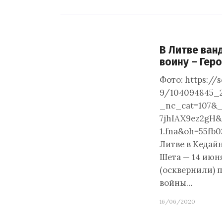
В Литве ван
воину – Гер
Фото: https://s
9/104094845_2
_nc_cat=107&
7jhIAX9ez2gH&
1.fna&oh=55fb
Литве в Кедай
Шета — 14 июн
(осквернили) 
войны…
16/06/2020