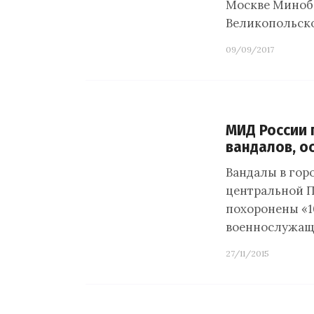
Москве Минобо
Великопольско
09/09/2017
МИД России 
вандалов, о
Вандалы в горо
центральной П
похоронены «10
военнослужащи
27/11/2015