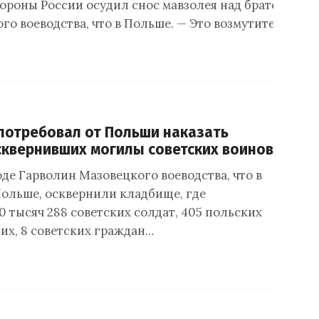
роны России осудил снос мавзолея над братской мо
го воеводства, что в Польше. — Это возмутительный
потребовал от Польши наказать
сквернивших могилы советских воинов
де Гарволин Мазовецкого воеводства, что в
ольше, осквернили кладбище, где
 тысяч 288 советских солдат, 405 польских
х, 8 советских граждан…