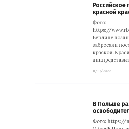
Российское 
красной кра
Фото:
https://www.r
Берлине поздн
забросали пос
краской. Крас
диппредставит
11/10/2022
В Польше ра
освободите
Фото: https:/
11.jpegВ Поль