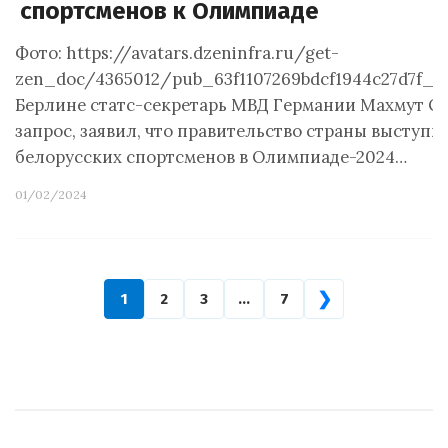
спортсменов к Олимпиаде
Фото: https://avatars.dzeninfra.ru/get-
zen_doc/4365012/pub_63f1107269bdcf1944c27d7f_63
Берлине статс-секретарь МВД Германии Махмут Оз
запрос, заявил, что правительство страны выступи
белорусских спортсменов в Олимпиаде-2024…
01/02/2024
❯
1
2
3
…
7