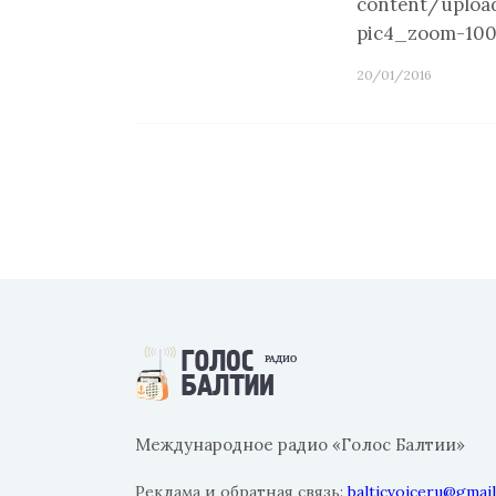
content/uploa
pic4_zoom-100
20/01/2016
Международное радио «Голос Балтии»
Реклама и обратная связь:
balticvoiceru@gmai