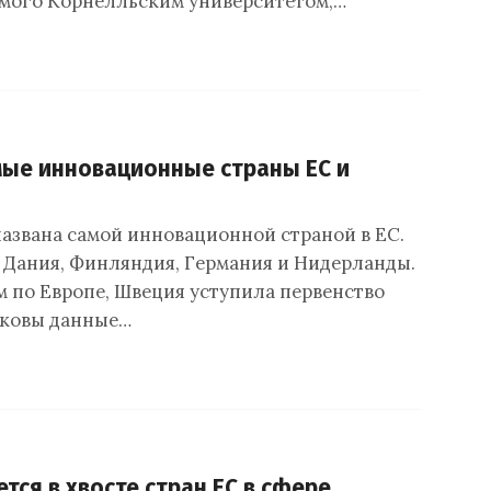
имого Корнелльским университетом,…
ые инновационные страны ЕС и
азвана самой инновационной страной в ЕС.
 Дания, Финляндия, Германия и Нидерланды.
м по Европе, Швеция уступила первенство
аковы данные…
тся в хвосте стран ЕС в сфере