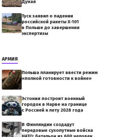
Дуная
Туск заявил о падении
российской ракеты X‑101
в Польше до завершения
экспертизы
АРМИЯ
Польша планирует ввести режим
«полной готовности к войне»
Эстония построит военный
городок в Нарве на границе
с Россией к лету 2028 года
В Финляндии создадут
передовые сухопутные войска
НАТО: батальон из 600 человек