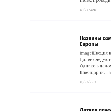
Index, провод
16/08/2016
Названы сам
Европы
imageШвеция н
Далее следуют
Однако в цело
Швейцарии. Т
18/07/2016
Латвия плете