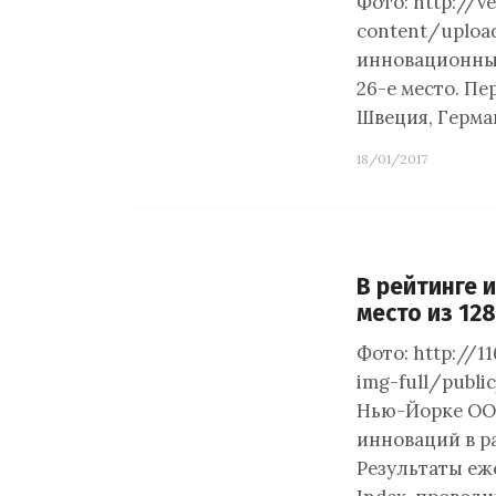
Фото: http://v
content/uploa
инновационных
26-е место. Пе
Швеция, Герма
18/01/2017
В рейтинге 
место из 128
Фото: http://1
img-full/publi
Нью-Йорке ООН
инноваций в ра
Результаты еж