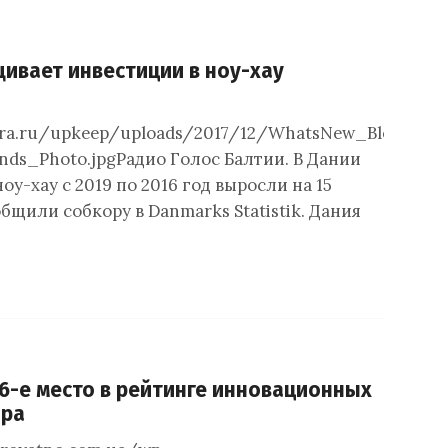
ивает инвестиции в ноу-хау
dra.ru/upkeep/uploads/2017/12/WhatsNew_Blog-
ends_Photo.jpgРадио Голос Балтии. В Дании
оу-хау с 2019 по 2016 год выросли на 15
бщили собкору в Danmarks Statistik. Дания
26-е место в рейтинге инновационных
ира