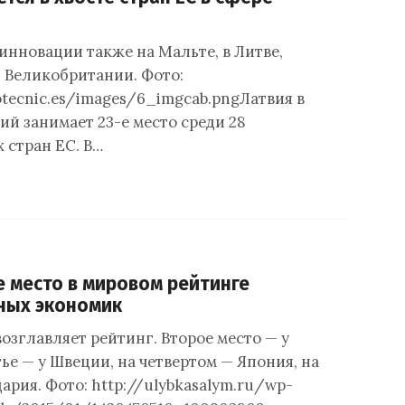
инновации также на Мальте, в Литве,
 Великобритании. Фото:
otecnic.es/images/6_imgcab.pngЛатвия в
ий занимает 23-е место среди 28
 стран ЕС. В…
-е место в мировом рейтинге
ных экономик
озглавляет рейтинг. Второе место — у
ье — у Швеции, на четвертом — Япония, на
рия. Фото: http://ulybkasalym.ru/wp-