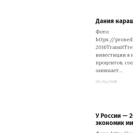
Дания наращ
Фото:
https://prone
2016TransitTr
инвестиции в н
процентов, соо
занимает…
05/04/2018
У России — 
экономик м