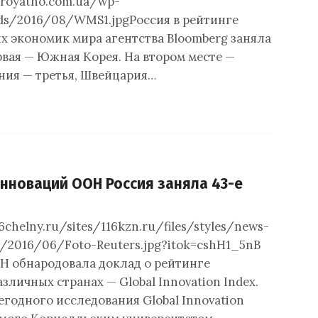
eroyatno.com.ua/wp-
ds/2016/08/WMS1.jpgРоссия в рейтинге
 экономик мира агентства Bloomberg заняла
рвая — Южная Корея. На втором месте —
ния — третья, Швейцария…
инноваций ООН Россия заняла 43-е
16chelny.ru/sites/116kzn.ru/files/styles/news-
c/2016/06/Foto-Reuters.jpg?itok=cshH1_5nВ
 обнародовала доклад о рейтинге
зличных странах — Global Innovation Index.
егодного исследования Global Innovation