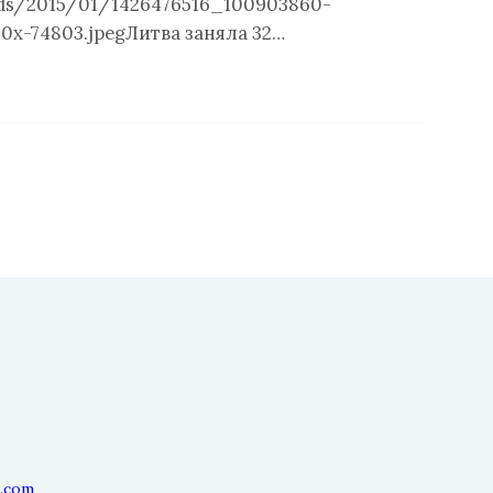
ds/2015/01/1426476516_100903860-
0x-74803.jpegЛитва заняла 32…
l.com