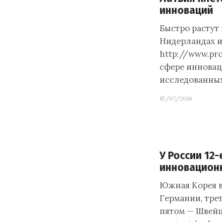
инноваций
Быстро растут 
Нидерландах и
http://www.pr
сфере инновац
исследованных
15/07/2016
У России 12
инновацион
Южная Корея в
Германии, трет
пятом — Швейца