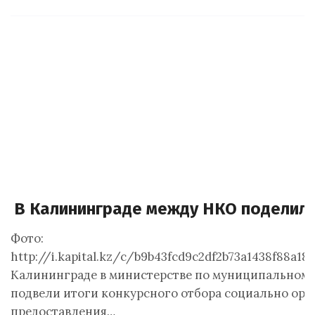
В Калининграде между НКО поделили 
Фото:
http://i.kapital.kz/c/b9b43fcd9c2df2b73a1438f88a
Калининграде в министерстве по муниципальному
подвели итоги конкурсного отбора социально ори
предоставления…