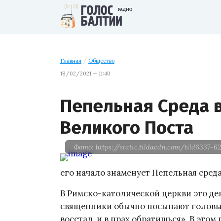
Главная
/
Общество
18/02/2021 — 11:40
Пепельная Среда 
Великого Поста
Фото: https://static.tildacdn.com/tild6337-
его начало знаменует Пепельная среда,
В Римско-католической церкви это де
священники обычно посыпают головы 
восстал, и в прах обратишься». В этом