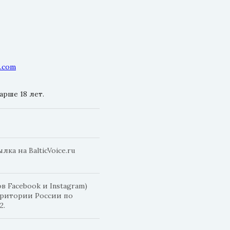
l.com
рше 18 лет.
а на BalticVoice.ru
 Facebook и Instagram)
рритории России по
2.