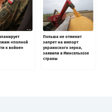
планирует
Польша не отменит
режим «полной
запрет на импорт
ти к войне»
украинского зерна,
заявили в Минсельхозе
страны