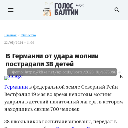
menu
search
Главная
/
Общество
22/05/2024 — 11:06
В Германии от удара молнии
пострадали 38 детей
Фото: https://klike.net/uploads/posts/2023-01/1675086546_3
В
Германии
в федеральной земле Северный Рейн-
Вестфалия 19 мая во время непогоды молния
ударила в детский палаточный лагерь, в котором
находились свыше 700 человек
38 школьников госпитализированы, передал в