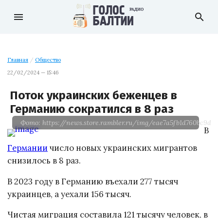
menu
search
Главная
/
Общество
22/02/2024 — 15:46
Поток украинских беженцев в
Германию сократился в 8 раз
Фото: https://news.store.rambler.ru/img/eae7a5fb1d760bc9d6
В
Германии
число новых украинских мигрантов
снизилось в 8 раз.
В 2023 году в Германию въехали 277 тысяч
украинцев, а уехали 156 тысяч.
Чистая миграция составила 121 тысячу человек, в