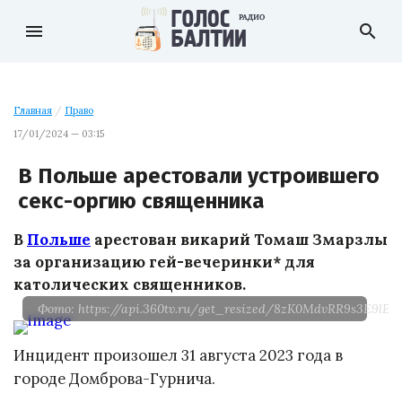
menu
search
Главная
/
Право
17/01/2024 — 03:15
В Польше арестовали устроившего
секс-оргию священника
В
Польше
арестован викарий Томаш Змарзлы
за организацию гей-вечеринки* для
католических священников.
Фото: https://api.360tv.ru/get_resized/8zK0MdvRR9s3E9l
Инцидент произошел 31 августа 2023 года в
городе Домброва-Гурнича.