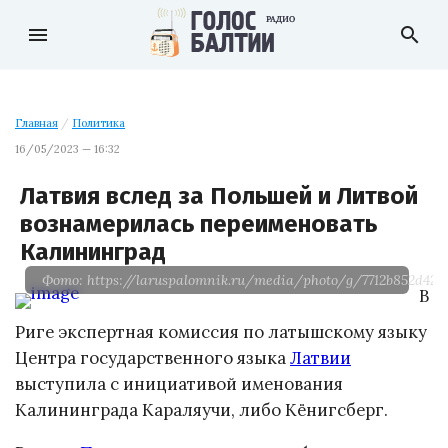
menu
search
Главная
/
Политика
16/05/2023 — 16:32
Латвия вслед за Польшей и Литвой
вознамерилась переименовать
Калининград
Фото: https://laruspalomnik.ru/media/photo/g/7712b852d42c
В
Риге экспертная комиссия по латышскому языку
Центра государственного языка
Латвии
выступила с инициативой именования
Калининграда Караляучи, либо Кёнигсберг.