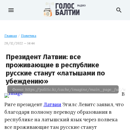
menu
search
Главная
/
Политика
28/12/2022 — 14:44
Президент Латвии: все
проживающие в республике
русские станут «латышами по
убеждению»
Фото: https://politic.kz/cache/imagine/main_page_full/upl
В
Риге президент
Латвии
Эгилс Левитс заявил, что
благодаря полному переводу образования в
республике на латышский язык через полвека
все проживающие там русские станут