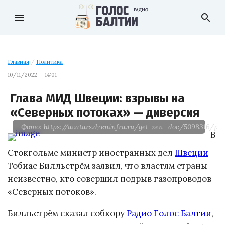
menu
search
Главная
/
Политика
10/11/2022 — 14:01
Глава МИД Швеции: взрывы на
«Северных потоках» — диверсия
Фото: https://avatars.dzeninfra.ru/get-zen_doc/5098316/p
В
Стокгольме министр иностранных дел
Швеции
Тобиас Билльстрём заявил, что властям страны
неизвестно, кто совершил подрыв газопроводов
«Северных потоков».
Билльстрём сказал собкору
Радио Голос Балтии
,