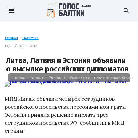
menu
search
Главная
/
Политика
18/03/2022 — 14:32
Литва, Латвия и Эстония объявили
о высылке российских дипломатов
Литва, Латвия и Эстония объявили о высылке российских 
МИД Литвы объявил четырех сотрудников
российского посольства персонами нон грата.
Эстония приняла решение выслать трех
сотрудников посольства РФ, сообщили в МИД
страны.