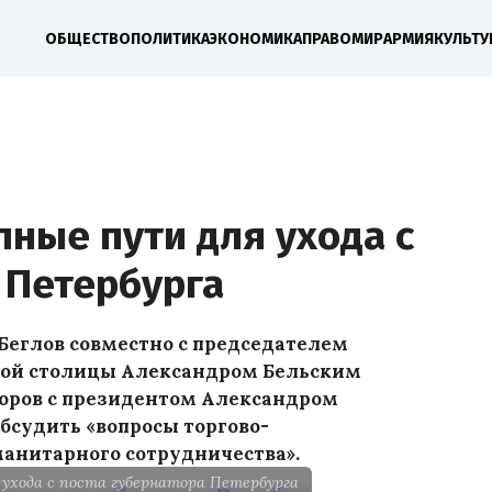
ОБЩЕСТВО
ПОЛИТИКА
ЭКОНОМИКА
ПРАВО
МИР
АРМИЯ
КУЛЬТУ
пные пути для ухода с
 Петербурга
Беглов совместно с председателем
ной столицы Александром Бельским
воров с президентом Александром
бсудить «вопросы торгово-
манитарного сотрудничества».
ухода с поста губернатора Петербурга