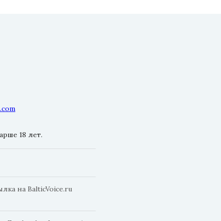
l.com
рше 18 лет.
а на BalticVoice.ru