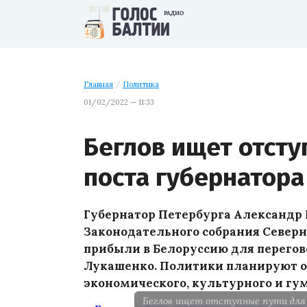
Главная
/
Политика
01/02/2022 — 11:33
Беглов ищет отсту
поста губернатора
Губернатор Петербурга Александр 
Законодательного собрания Север
прибыли в Белоруссию для перего
Лукашенко. Политики планируют о
экономического, культурного и гу
Беглов ищет отступные пути для 