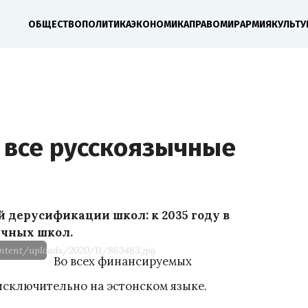
ОБЩЕСТВО
ПОЛИТИКА
ЭКОНОМИКА
ПРАВО
МИР
АРМИЯ
КУЛЬТУ
 все русскоязычные
 дерусификации школ: к 2035 году в
ычных школ.
ntent/uploads/2020/11/863483.jpg
Во всех финансируемых
исключительно на эстонском языке.