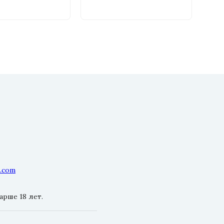
l.com
рше 18 лет.