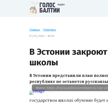
Главная
/
Политика
07/12/2021 — 16:09
В Эстонии закроют
школы
В Эстонии представили план полной
республике не останется русскояз
Фото: https://www.politinformburo.ru/wp-co
государством школах обучение будет 