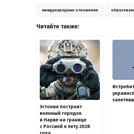
международные отношения
образован
Читайте также:
Истребит
украинск
залетевш
Эстония построит
военный городок
в Нарве на границе
с Россией к лету 2028
года