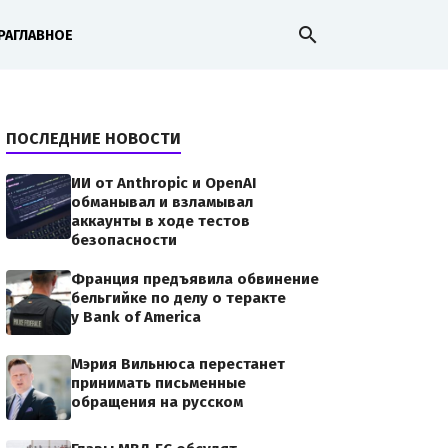
search
РА
ГЛАВНОЕ
ПОСЛЕДНИЕ НОВОСТИ
ИИ от Anthropic и OpenAI
обманывал и взламывал
аккаунты в ходе тестов
безопасности
Франция предъявила обвинение
бельгийке по делу о теракте
у Bank of America
Мэрия Вильнюса перестанет
принимать письменные
обращения на русском