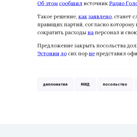
Об этом
сообщил
источник
Радио Гол
Такое решение,
как
заявлено
, станет 
правящих партий, согласно которому
сократить расходы
на
персонал и свою
Предложение закрыть посольства дол
Эстонии
до
сих пор
не
представил офи
дипломатия
МИД
посольство