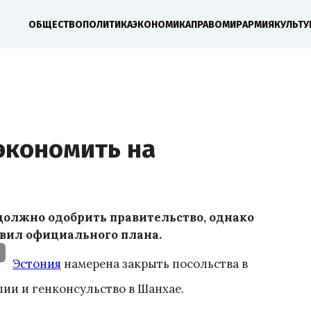
ОБЩЕСТВО
ПОЛИТИКА
ЭКОНОМИКА
ПРАВО
МИР
АРМИЯ
КУЛЬТУ
экономить на
олжно одобрить правительство, однако
вил официального плана.
Эстония
намерена закрыть посольства в
лии и генконсульство в Шанхае.