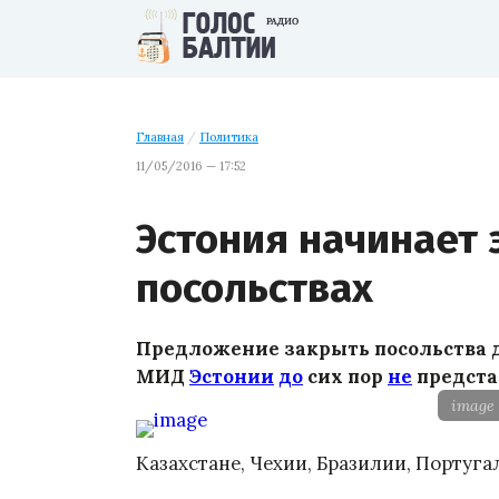
Главная
/
Политика
11/05/2016 — 17:52
Эстония начинает 
посольствах
Предложение закрыть посольства д
МИД
Эстонии
до
сих пор
не
предста
image
Казахстане, Чехии, Бразилии, Португа