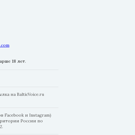
l.com
рше 18 лет.
а на BalticVoice.ru
 Facebook и Instagram)
рритории России по
2.