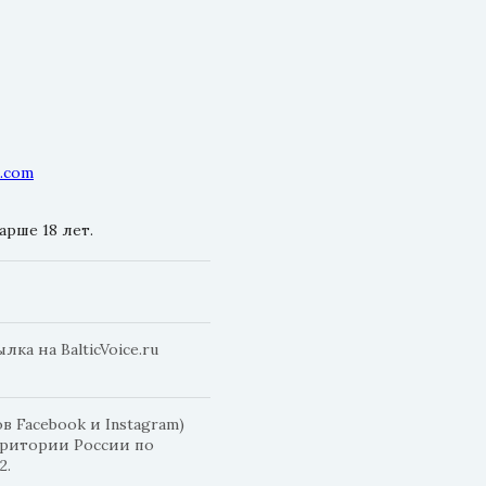
l.com
рше 18 лет.
а на BalticVoice.ru
 Facebook и Instagram)
рритории России по
2.