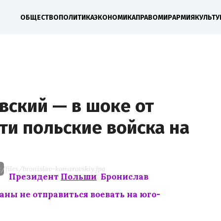
ОБЩЕСТВО
ПОЛИТИКА
ЭКОНОМИКА
ПРАВО
МИР
АРМИЯ
КУЛЬТУ
вский — в шоке от
ти польские войска на
/files/bronislav-komarovskiy.jpg
Президент
Польши
Бронислав
аны не отправиться воевать на юго-