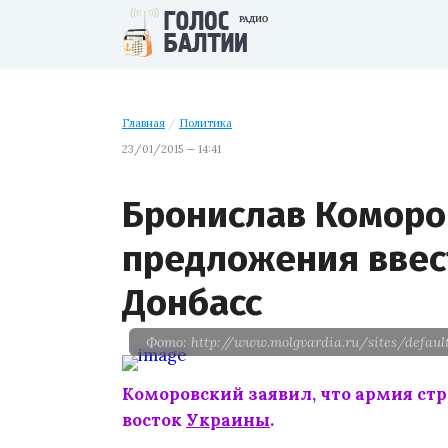
Главная
/
Политика
23/01/2015 — 14:41
Бронислав Коморо
предложения ввес
Донбасс
Фото: http://www.molgvardia.ru/sites/default
Коморовский заявил, что армия стр
восток
Украины
.