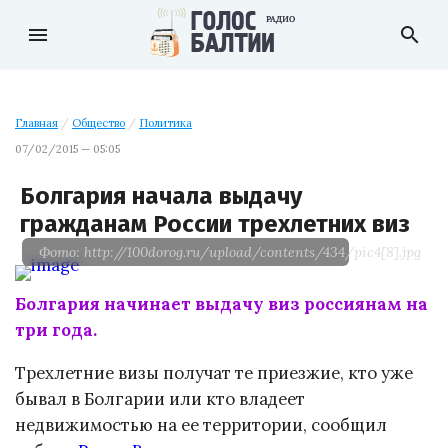
menu
search
Главная
/
Общество
/
Политика
07/02/2015 — 05:05
Болгария начала выдачу
гражданам России трехлетних виз
Фото: http://100dorog.ru/upload/contents/434/pic4[8].jpg
Болгария начинает выдачу виз россиянам на
три года.
Трехлетние визы получат те приезжие, кто уже
бывал в Болгарии или кто владеет
недвижимостью на ее территории, сообщил