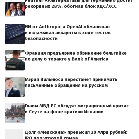
Рейтинг «Альтернативы для Германии» достиг
рекордных 28%, обогнав блок ХДС/ХСС
ИИ от Anthropic и OpenAI обманывал
и взламывал аккаунты в ходе тестов
безопасности
Франция предъявила обвинение бельгийке
по делу о теракте у Bank of America
Мэрия Вильнюса перестанет принимать
письменные обращения на русском
Главы МВД ЕС обсудят миграционный кризис
в Сеуте на фоне критики Испании
Долг «Медскана» превысил 20 млрд рублей:
IPO под угрозой срыва