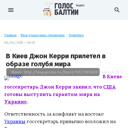
menu
search
Главная
/
Международные отношения
/
Политика
06/02/2015 — 06:19
В Киев Джон Керри прилетел в
образе голубя мира
Фото: http://img.gazeta.ru/files3/697/5935697/upload-01-pic
В Киеве
госсекретарь Джон Керри заявил, что
США
готовы выступить гарантом мира на
Украине
.
Ответственность за конфликт на востоке
Украины
госсекретарь привычно возложил на