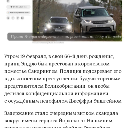
Принц Эндрю задержан в день рождения по делу о передач
Утром 19 февраля, в свой 66-й день рождения,
принц Эндрю был арестован в королевском
поместье Сандрингем. Полиция подозревает его
в должностном преступлении: будучи торговым
представителем Великобритании, он якобы
делился конфиденциальной информацией
с осуждённым педофилом Джеффри Эпштейном.
Задержание стало очередным витком скандала
вокруг имени герцога Йоркского. Напомним,
ранее в так называемых «файлах Эпштейна»