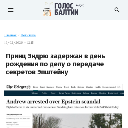
menu
search
Главная
/
Политика
19/02/2026 — 12:15
Принц Эндрю задержан в день
рождения по делу о передаче
секретов Эпштейну