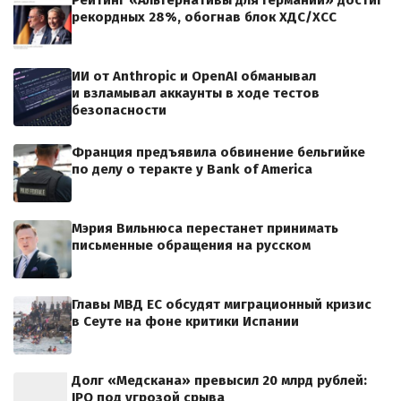
Рейтинг «Альтернативы для Германии» достиг
рекордных 28%, обогнав блок ХДС/ХСС
ИИ от Anthropic и OpenAI обманывал
и взламывал аккаунты в ходе тестов
безопасности
Франция предъявила обвинение бельгийке
по делу о теракте у Bank of America
Мэрия Вильнюса перестанет принимать
письменные обращения на русском
Главы МВД ЕС обсудят миграционный кризис
в Сеуте на фоне критики Испании
Долг «Медскана» превысил 20 млрд рублей:
IPO под угрозой срыва