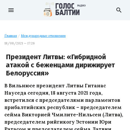
menu
search
Главная
/
Международные отношения
18/08/2021 — 17:26
Президент Литвы: «Гибридной
атакой с беженцами дирижирует
Белоруссия»
В Вильнюсе президент Литвы Гитанас
Науседа сегодня, 18 августа 2021 года,
встретился с председателями парламентов
прибалтийских республик – председателем
сейма Викторией Чмилите-Нильсен (Литва),
председателем рийгикогу Эстонии Юри
Ратасом и председателем сейма Латвии