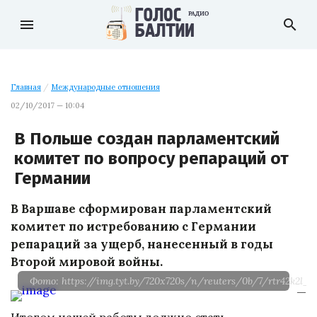
menu
search
Главная
/
Международные отношения
02/10/2017 — 10:04
В Польше создан парламентский
комитет по вопросу репараций от
Германии
В Варшаве сформирован парламентский
комитет по истребованию с Германии
репараций за ущерб, нанесенный в годы
Второй мировой войны.
Фото: https://img.tyt.by/720x720s/n/reuters/0b/7/rtr42k2l_p
—