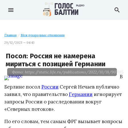
menu
search
Главная
/
Международные отношения
29/12/2023 — 04:43
Посол: Россия не намерена
мириться с позицией Германии
Фото: https://static.life.ru/publications/2022/10/18/90701511
В
Берлине посол
России
Сергей Нечаев публично
заявил, что правительство
Германии
игнорирует
запросы России о расследовании вокруг
«Северных потоков».
По его словам, тем самым ФРГ вызывает вопросы