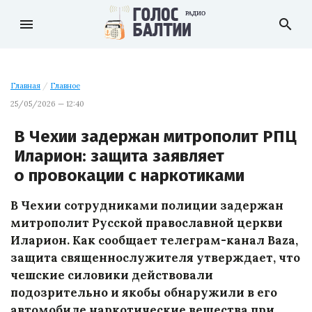
menu
search
Главная
/
Главное
25/05/2026 — 12:40
В Чехии задержан митрополит РПЦ
Иларион: защита заявляет
о провокации с наркотиками
В Чехии сотрудниками полиции задержан
митрополит Русской православной церкви
Иларион. Как сообщает телеграм-канал Baza,
защита священнослужителя утверждает, что
чешские силовики действовали
подозрительно и якобы обнаружили в его
автомобиле наркотические вещества при