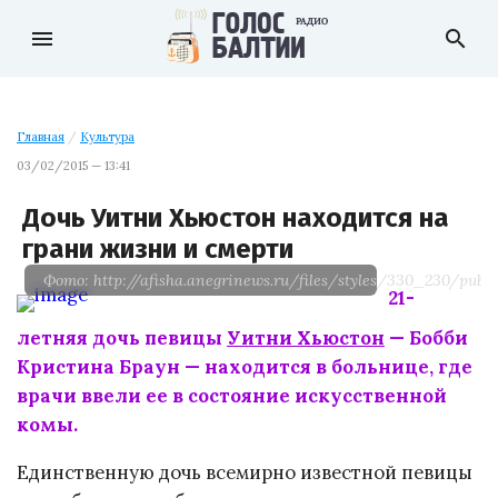
menu
search
Главная
/
Культура
03/02/2015 — 13:41
Дочь Уитни Хьюстон находится на
грани жизни и смерти
Фото: http://afisha.anegrinews.ru/files/styles/330_230/pub
21-
летняя дочь певицы
Уитни Хьюстон
— Бобби
Кристина Браун — находится в больнице, где
врачи ввели ее в состояние искусственной
комы.
Единственную дочь всемирно известной певицы