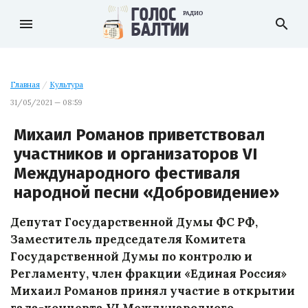
menu
search
Главная
/
Культура
31/05/2021 — 08:59
Михаил Романов приветствовал
участников и организаторов VI
Международного фестиваля
народной песни «Добровидение»
Депутат Государственной Думы ФС РФ,
Заместитель председателя Комитета
Государственной Думы по контролю и
Регламенту, член фракции «Единая Россия»
Михаил Романов принял участие в открытии
гала-концерта VI Международного