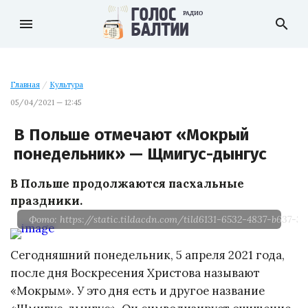
menu
search
Главная
/
Культура
05/04/2021 — 12:45
В Польше отмечают «Мокрый
понедельник» — Щмигус-дынгус
В Польше продолжаются пасхальные
праздники.
Фото: https://static.tildacdn.com/tild6131-6532-4837-b637-3
Сегодняшний понедельник, 5 апреля 2021 года,
после дня Воскресения Христова называют
«Мокрым». У это дня есть и другое название