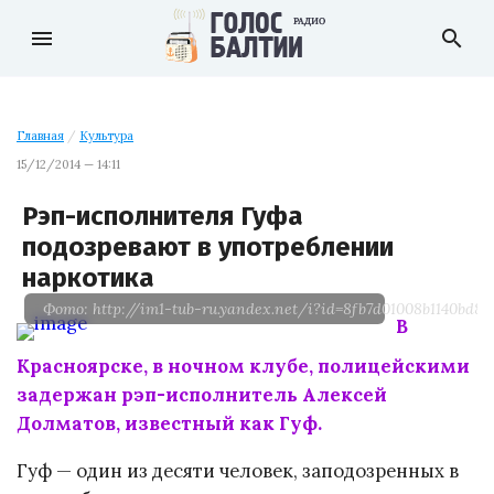
menu
search
Главная
/
Культура
15/12/2014 — 14:11
Рэп-исполнителя Гуфа
подозревают в употреблении
наркотика
Фото: http://im1-tub-ru.yandex.net/i?id=8fb7d01008b1140bd8
В
Красноярске, в ночном клубе, полицейскими
задержан рэп-исполнитель Алексей
Долматов, известный как Гуф.
Гуф — один из десяти человек, заподозренных в