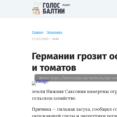
Главная
/
Экономика
27/07/2023 — 15:50
Германии грозит о
и томатов
Фото: https://bystrozajm-na-kartu.ru/wp-con
земли Нижняя Саксония намерены огр
сельском хозяйстве.
Причина — сильная засуха, сообщил 
окружающей среды и энергетики реги