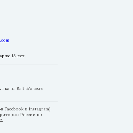
l.com
рше 18 лет.
а на BalticVoice.ru
 Facebook и Instagram)
рритории России по
2.