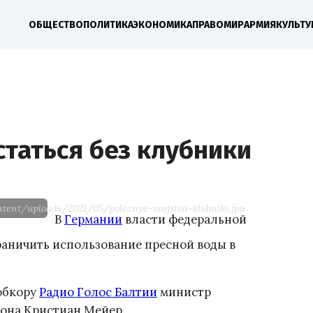
ОБЩЕСТВО
ПОЛИТИКА
ЭКОНОМИКА
ПРАВО
МИР
АРМИЯ
КУЛЬТУ
статься без клубники
tent/uploads/2021/05/poleznye-svojstva-klubniki.jpg
В
Германии
власти федеральной
аничить использование пресной воды в
собкору
Радио Голос Балтии
министр
она Кристиан Мейер.