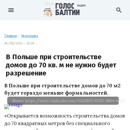
menu
search
Главная
/
Экономика
18/05/2021 — 13:28
В Польше при строительстве
домов до 70 кв. м не нужно будет
разрешение
В Польше при строительстве домов до 70 м2
будет гораздо меньше формальностей.
Фото: https://static.tildacdn.com/tild3865-6130-4864-b433
«Открывается возможность строительства домов
до 70 квадратных метров без специального