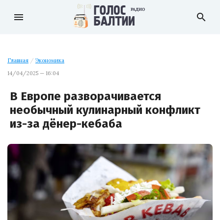
menu
search
Главная
/
Экономика
14/04/2025 — 16:04
В Европе разворачивается
необычный кулинарный конфликт
из-за дёнер-кебаба