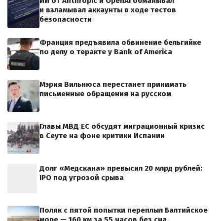
ИИ от Anthropic и OpenAI обманывал
и взламывал аккаунты в ходе тестов
безопасности
Франция предъявила обвинение бельгийке
по делу о теракте у Bank of America
Мэрия Вильнюса перестанет принимать
письменные обращения на русском
Главы МВД ЕС обсудят миграционный кризис
в Сеуте на фоне критики Испании
Долг «Медскана» превысил 20 млрд рублей:
IPO под угрозой срыва
Поляк с пятой попытки переплыл Балтийское
море — 160 км за 55 часов без сна