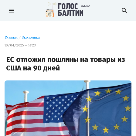
menu
search
Главная
/
Экономика
10/04/2025 — 14:23
ЕС отложил пошлины на товары из
США на 90 дней