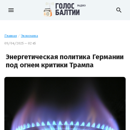
menu
search
Главная
/
Экономика
09/04/2025 — 02:45
Энергетическая политика Германии
под огнем критики Трампа