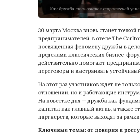
Как дружба становится стратегией успех
30 марта Москва вновь станет точкой
предпринимателей: в отеле The Carlto
посвященная феномену дружбы в делов
пределами классических бизнес-форум
действительно помогают предпринима
переговоры и выстраивать устойчивы
На этот раз участников ждет не толь
отношений, но и работающие инструм
На повестке дня — дружба как фунда
капитал как главный актив, а также 
партнерств, которые выходят за рамк
Ключевые темы: от доверия к росту