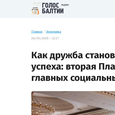
Главная
/
Экономика
26/03/2025 — 22:27
Как дружба станов
успеха: вторая Пл
главных социальны