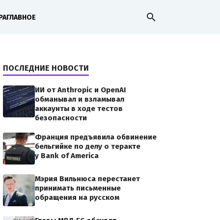
search
РА
ГЛАВНОЕ
ПОСЛЕДНИЕ НОВОСТИ
ИИ от Anthropic и OpenAI
обманывал и взламывал
аккаунты в ходе тестов
безопасности
Франция предъявила обвинение
бельгийке по делу о теракте
у Bank of America
Мэрия Вильнюса перестанет
принимать письменные
обращения на русском