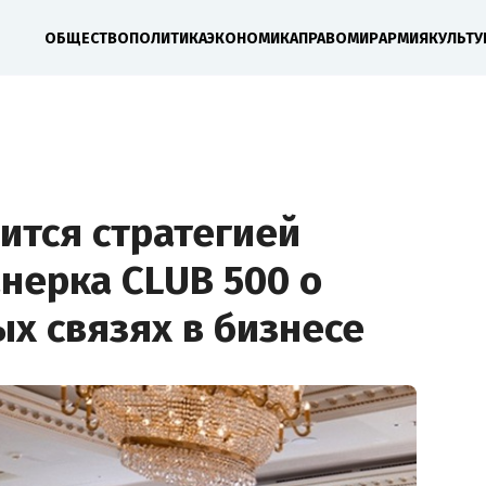
ОБЩЕСТВО
ПОЛИТИКА
ЭКОНОМИКА
ПРАВО
МИР
АРМИЯ
КУЛЬТУ
ится стратегией
анерка CLUB 500 о
х связях в бизнесе