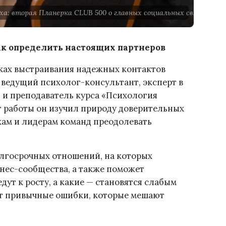
а: вторая Планерка CLUB 500 о главных социальных связях в биз
ак определить настоящих партнеров
ыках выстраивания надежных контактов
ведущий психолог-консультант, эксперт в
 и преподаватель курса «Психология
ет работы он изучил природу доверительных
кам и лидерам команд преодолевать
лгосрочных отношений, на которых
нес-сообщества, а также поможет
дут к росту, а какие — становятся слабым
ят привычные ошибки, которые мешают