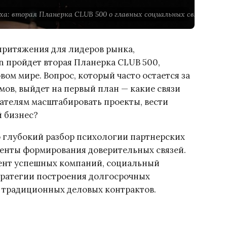
а: вторая Планерка CLUB 500 о главных социальных связях в биз
 притяжения для лидеров рынка,
n пройдет вторая Планерка CLUB 500,
ом мире. Вопрос, который часто остается за
ов, выйдет на первый план — какие связи
телям масштабировать проекты, вести
й бизнес?
ко глубокий разбор психологии партнерских
енты формирования доверительных связей.
мент успешных компаний, социальный
стратегии построения долгосрочных
и традиционных деловых контрактов.