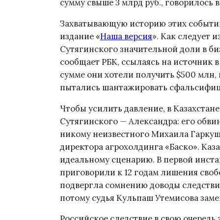
сумму свыше 3 млрд руб., говорилось
Захватывающую историю этих событий,
издание «
Наша версия
». Как следует 
Сутягинского значительной доли в биз
сообщает РБК, ссылаясь на источник 
сумме они хотели получить $500 млн,
пытались шантажировать сфальсифиц
Чтобы усилить давление, в Казахстан
Сутягинского — Александра: его обви
никому неизвестного Михаила Гаркуш
директора агрохолдинга «Баско». Каз
идеальному сценарию. В первой инстан
приговорили к 12 годам лишения сво
подвергла сомнению доводы следствия
потому судья Кульпаш Утемисова заме
Российское следствие в свою очередь