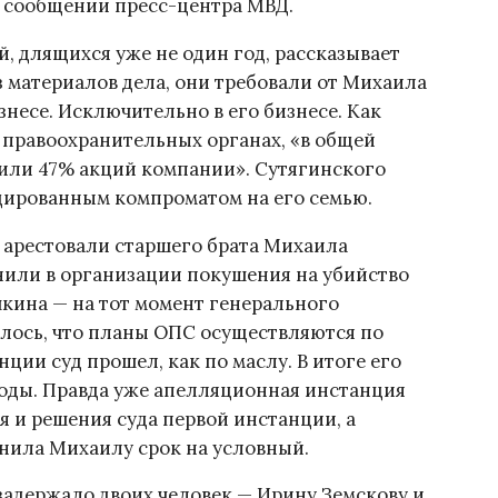
 в сообщении пресс-центра МВД.
 длящихся уже не один год, рассказывает
из материалов дела, они требовали от Михаила
несе. Исключительно в его бизнесе. Как
в правоохранительных органах, «в общей
 или 47% акций компании». Сутягинского
ированным компроматом на его семью.
е арестовали старшего брата Михаила
нили в организации покушения на убийство
кина — на тот момент генерального
алось, что планы ОПС осуществляются по
ции суд прошел, как по маслу. В итоге его
боды. Правда уже апелляционная инстанция
 и решения суда первой инстанции, а
нила Михаилу срок на условный.
 задержало двоих человек — Ирину Земскову и