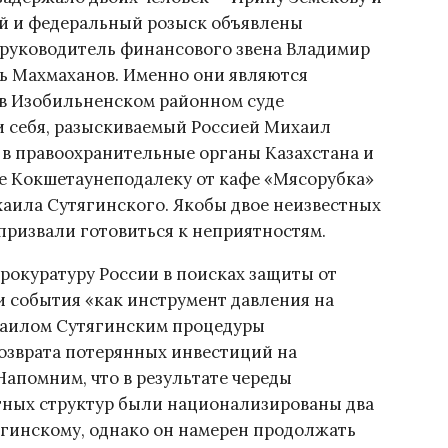
й и федеральный розыск объявлены
руководитель финансового звена Владимир
ь Махмаханов. Именно они являются
 в Изобильненском районном суде
и себя, разыскиваемый Россией Михаил
я в правоохранительные органы Казахстана и
оде Кокшетаунеподалеку от кафе «Мясорубка»
аила Сутягинского. Якобы двое неизвестных
призвали готовиться к неприятностям.
прокуратуру России в поисках защиты от
и события «как инструмент давления на
хаилом Сутягинским процедуры
озврата потерянных инвестиций на
Напомним, что в результате череды
тных структур были национализированы два
гинскому, однако он намерен продолжать