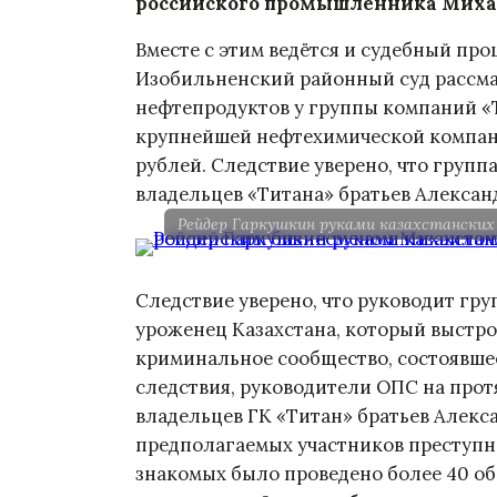
российского промышленника Михаи
Вместе с этим ведётся и судебный про
Изобильненский районный суд рассма
нефтепродуктов у группы компаний «Т
крупнейшей нефтехимической компани
рублей. Следствие уверено, что групп
владельцев «Титана» братьев Алексан
Рейдер Гаркушкин руками казахстанских
Следствие уверено, что руководит гр
уроженец Казахстана, который выстр
криминальное сообщество, состоявшее
следствия, руководители ОПС на про
владельцев ГК «Титан» братьев Алекс
предполагаемых участников преступно
знакомых было проведено более 40 об