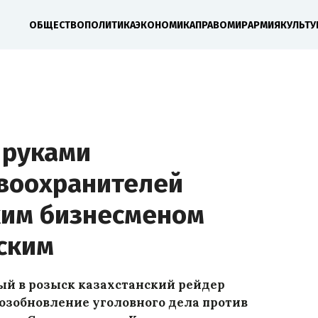
ОБЩЕСТВО
ПОЛИТИКА
ЭКОНОМИКА
ПРАВО
МИР
АРМИЯ
КУЛЬТУ
 руками
авоохранителей
ским бизнесменом
ским
ый в розыск казахстанский рейдер
зобновление уголовного дела против