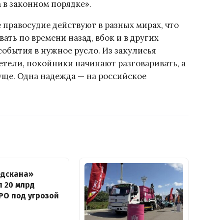
 в законном порядке».
 правосудие действуют в разных мирах, что
ать по времени назад, вбок и в других
события в нужное русло. Из закулисья
тели, покойники начинают разговаривать, а
уще. Одна надежда — на российское
едскана»
 20 млрд
IPO под угрозой