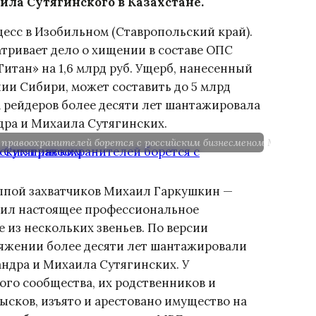
ла Сутягинского в Казахстане.
цесс в Изобильном (Ставропольский край).
тривает дело о хищении в составе ОПС
итан» на 1,6 млрд руб. Ущерб, нанесенный
и Сибири, может составить до 5 млрд
а рейдеров более десяти лет шантажировала
дра и Михаила Сутягинских.
 правоохранителей борется с российским бизнесменом Михаило
уппой захватчиков Михаил Гаркушкин —
оил настоящее профессиональное
 из нескольких звеньев. По версии
тяжении более десяти лет шантажировали
андра и Михаила Сутягинских. У
го сообщества, их родственников и
ысков, изъято и арестовано имущество на