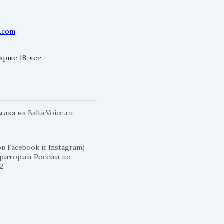
l.com
рше 18 лет.
а на BalticVoice.ru
 Facebook и Instagram)
рритории России по
2.