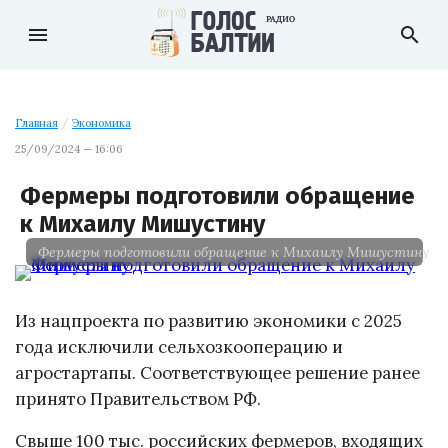
menu
search
Главная
/
Экономика
25/09/2024 — 16:06
Фермеры подготовили обращение
к Михаилу Мишустину
Фермеры подготовили обращение к Михаилу Мишустину
Из нацпроекта по развитию экономики с 2025
года исключили сельхозкооперацию и
агростартапы. Соответствующее решение ранее
принято Правительством РФ.
Свыше 100 тыс. российских фермеров, входящих