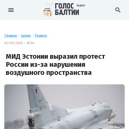
menu
search
Главная
/
Армия
/
Главное
19/09/2025 — 16:54
МИД Эстонии выразил протест
России из-за нарушения
воздушного пространства